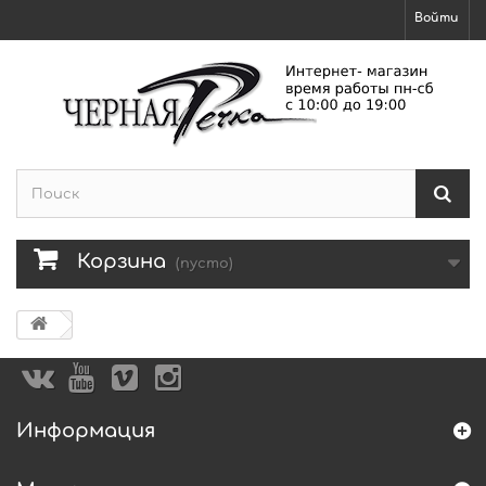
Войти
Корзина
(пусто)
Информация