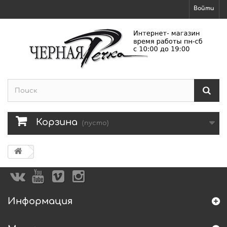
Войти
Корзина
(пусто)
Информация