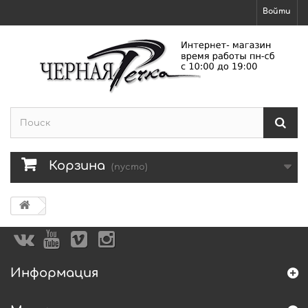
Войти
Корзина
(пусто)
Информация