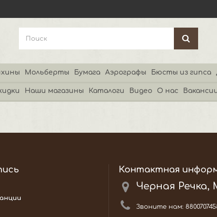
хины
Мольберты
Бумага
Аэрографы
Бюсты из гипса
кидки
Наши магазины
Каталоги
Видео
О нас
Ваканси
пись
Контактная инфор
Черная Речка,
анции
Звоните нам:
880070745