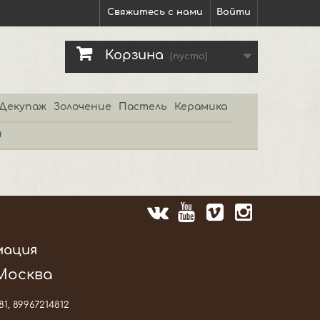
Свяжитесь с нами
Войти
Корзина
(пусто)
Декупаж
Золочение
Пастель
Керамика
и
мация
 Москва
81, 89967214812