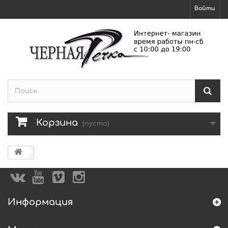
Войти
Корзина
(пусто)
Информация