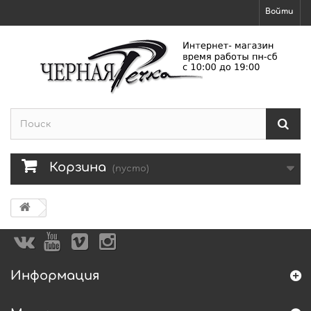
Войти
Корзина
(пусто)
Информация