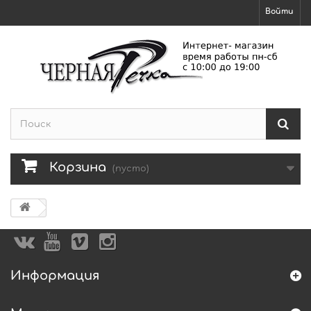
Войти
Корзина
(пусто)
Информация