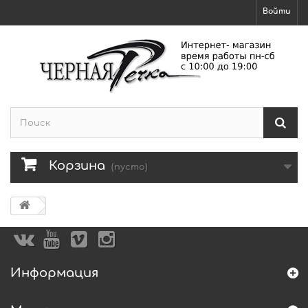
Войти
Корзина
(пусто)
Информация