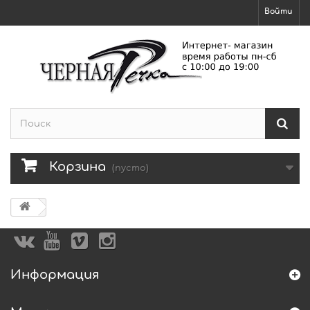
Войти
Корзина
(пусто)
Информация