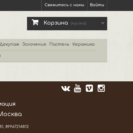
Свяжитесь с нами
Войти
Корзина
(пусто)
Декупаж
Золочение
Пастель
Керамика
и
мация
 Москва
81, 89967214812