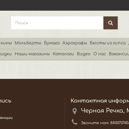
хины
Мольберты
Бумага
Аэрографы
Бюсты из гипса
кидки
Наши магазины
Каталоги
Видео
О нас
Ваканси
пись
Контактная инфор
Черная Речка,
анции
Звоните нам:
880070745