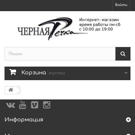
Войти
Корзина
(пусто)
Информация