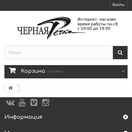
Войти
Корзина
(пусто)
Информация