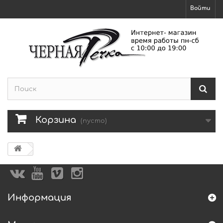
Войти
Корзина
(пусто)
Информация