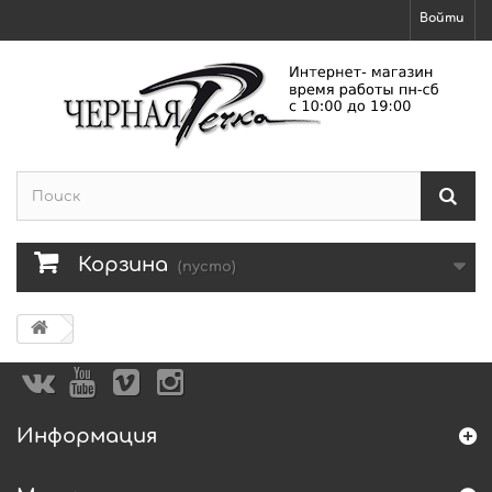
Войти
Корзина
(пусто)
Информация