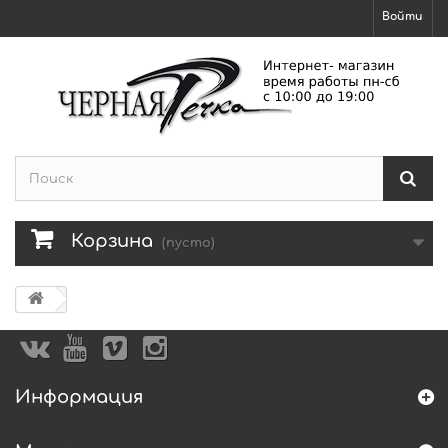
Войти
Корзина
(пусто)
Информация