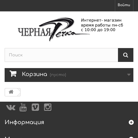
Войти
Корзина
(пусто)
Информация