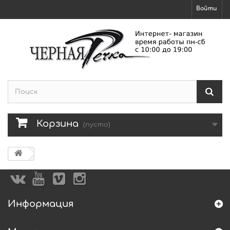
Войти
Корзина
(пусто)
Информация