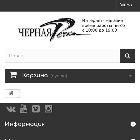
Войти
Корзина
(пусто)
Информация