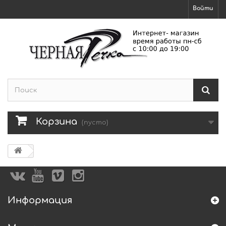
Войти
Корзина
(пусто)
Информация