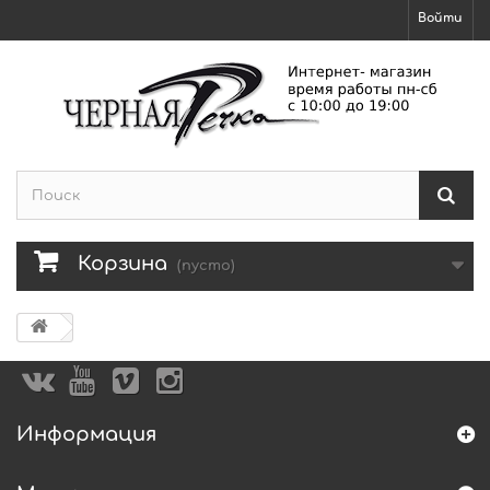
Войти
Корзина
(пусто)
Информация