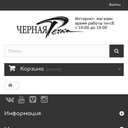
Войти
Корзина
(пусто)
Информация