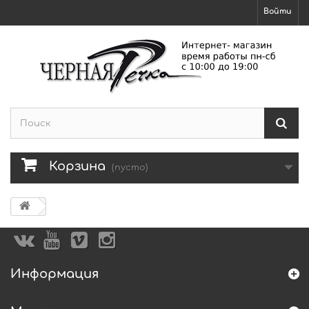
Войти
Корзина
(пусто)
Информация