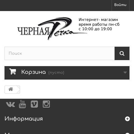
Войти
Корзина
(пусто)
Информация