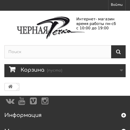
Войти
Корзина
(пусто)
Информация