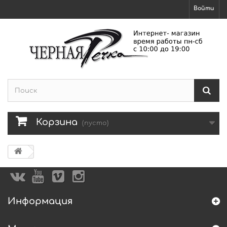
Войти
Корзина
(пусто)
Информация