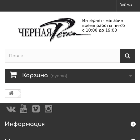
Войти
Корзина
(пусто)
Информация