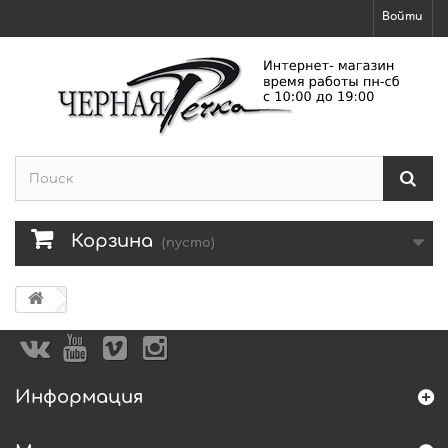
Войти
Корзина
(пусто)
Информация