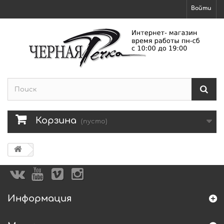
Войти
Корзина
(пусто)
Информация