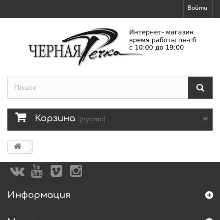
Войти
Корзина
(пусто)
Информация