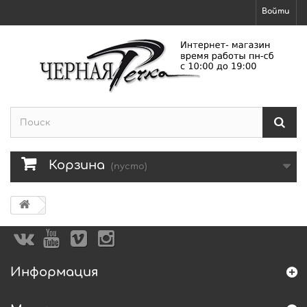
Войти
Корзина
(пусто)
Информация