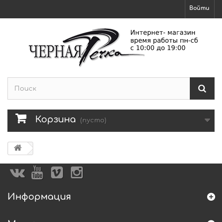
Войти
Корзина
(пусто)
Информация