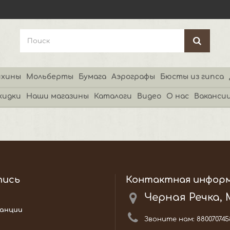
хины
Мольберты
Бумага
Аэрографы
Бюсты из гипса
кидки
Наши магазины
Каталоги
Видео
О нас
Ваканси
пись
Контактная инфор
Черная Речка,
анции
Звоните нам:
880070745