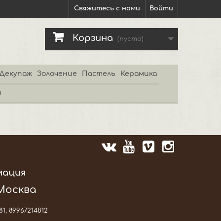
Свяжитесь с нами
Войти
Корзина
(пусто)
Декупаж
Золочение
Пастель
Керамика
и
мация
 Москва
81, 89967214812