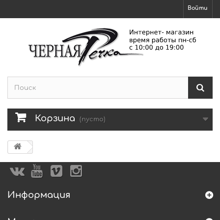
Войти
Корзина
(пусто)
Информация