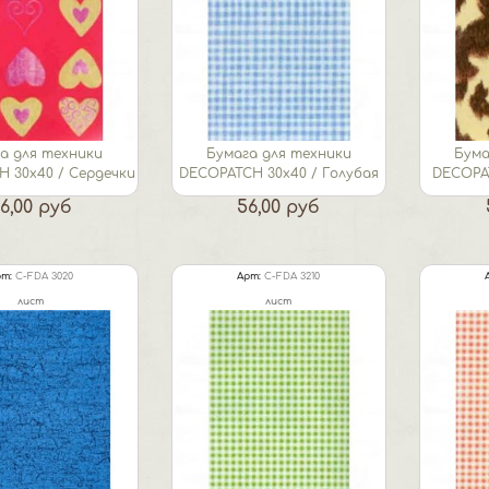
а для техники
Бумага для техники
Бума
 30х40 / Сердечки
DECOPATCH 30х40 / Голубая
DECOPA
клетка
6,00 руб
56,00 руб
т:
C-FDA 3020
Арт:
C-FDA 3210
лист
лист