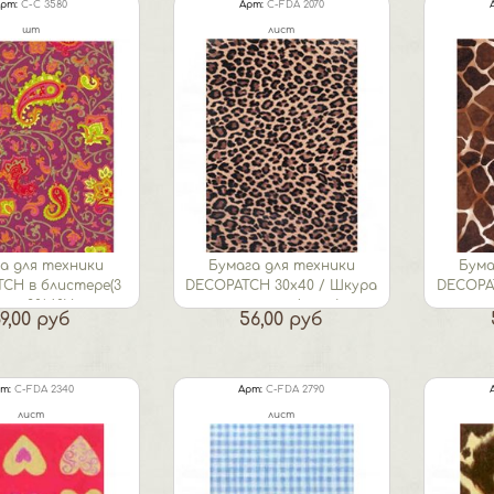
рт:
C-C 3580
Арт:
C-FDA 2070
шт
лист
а для техники
Бумага для техники
Бума
CH в блистере(3
DECOPATCH 30х40 / Шкура
DECOPA
та 30*40)/...
леопарда (мелк.)
ле
9,00 руб
56,00 руб
т:
C-FDA 2340
Арт:
C-FDA 2790
лист
лист