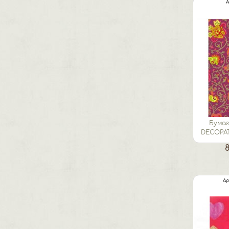
А
Бумаг
DECOPAT
лис
8
Ар