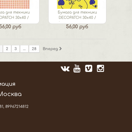
га для техники
Бумага для техники
OPATCH 30х40 /
DECOPATCH 30х40 /
нжевая клетка
Листики-сердечки...
56,00 руб
56,00 руб
2
3
...
28
Вперед
мация
 Москва
81, 89967214812