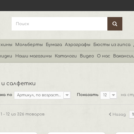
хины
Мольберты
Бумага
Аэрографы
Бюсты из гипса
кидки
Наши магазины
Каталоги
Видео
О нас
Ваканси
 и салфетки
ка по
Показать
на ст
Артикул, по возрастанию
12
1 - 12 из 326 товаров
Назад
1