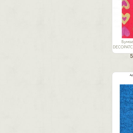
Бумаг
DECOPATCH
5
Ар