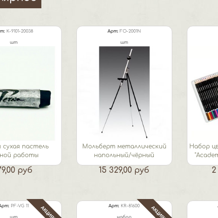
т:
К-9101-20038
Арт:
FO-2001N
шт
шт
 сухая пастель
Мольберт металлический
Набор ц
чной работы
напольный/чёрный
"Academ
79,00 руб
15 329,00 руб
2
Арт:
PF-VG 11
Арт:
KR-81600
АКЦИЯ!
АКЦИЯ!
шт
набор