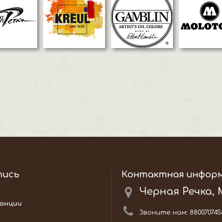
пись
Контактная инфор
Черная Речка,
анции
Звоните нам:
880070745