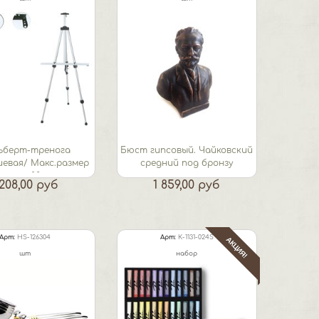
ьберт-тренога
Бюст гипсовый. Чайковский
евая/ Макс.размер
средний под бронзу
олста 83 см
 208,00 руб
1 859,00 руб
Арт:
HS-126304
Арт:
К-1131-024S
АКЦИЯ!
шт
набор