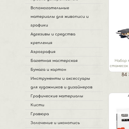
Вспомогательные
материалы для живописи и
графики
Адгезивы и средства
крепления
Аэрография
Багетная мастерская
Набор 
стамесок в
Бумага и картон
84 
Инструменты и аксессуары
для художников и дизайнеров
Графические материалы
Кисти
Гравюра
Золочение и иконопись