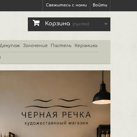
Свяжитесь с нами
Войти
Корзина
(пусто)
Декупаж
Золочение
Пастель
Керамика
и