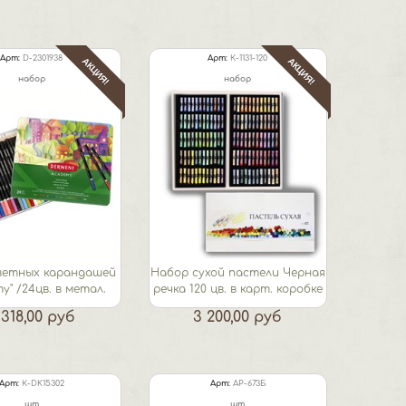
Арт:
D-2301938
Арт:
К-1131-120
АКЦИЯ!
АКЦИЯ!
набор
набор
ветных карандашей
Набор сухой пастели Черная
y" /24цв. в метал.
речка 120 цв. в карт. коробке
кор.
 318,00 руб
3 200,00 руб
Арт:
К-DK15302
Арт:
АР-673Б
шт
шт