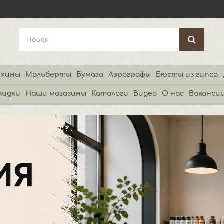
хины
Мольберты
Бумага
Аэрографы
Бюсты из гипса
кидки
Наши магазины
Каталоги
Видео
О нас
Ваканси