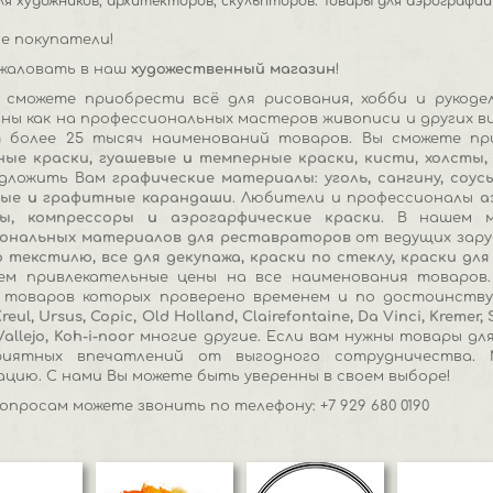
я художников, архитекторов, скульпторов. Товары для аэрографии 
е покупатели!
жаловать в наш
художественный магазин
!
 сможете приобрести всё для рисования, хобби и рукоде
ны как на профессиональных мастеров живописи и других ви
 более 25 тысяч наименований товаров. Вы сможете пр
ные краски
,
гуашевые
и
темперные краски
,
кисти
,
холсты
едложить Вам
графические материалы
:
уголь
,
сангину
,
соус
ные
и
графитные карандаши
. Любители и профессионалы
а
фы
,
компрессоры
и
аэрогарфические краски
. В нашем м
ональных материалов для реставраторов
от ведущих зар
о текстилю
,
все для декупажа
,
краски по стеклу
,
краски дл
ем привлекательные цены на все наименования товаров.
 товаров которых проверено временем и по достоинств
Kreul
,
Ursus
,
Copic
,
Old Holland
,
Clairefontaine
,
Da Vinci
,
Kremer
,
Vallejo
,
Koh-i-noor
многие другие. Если вам нужны товары для
риятных впечатлений от выгодного сотрудничества.
ацию. С нами Вы можете быть уверенны в своем выборе!
опросам можете звонить по телефону: +7 929 680 0190