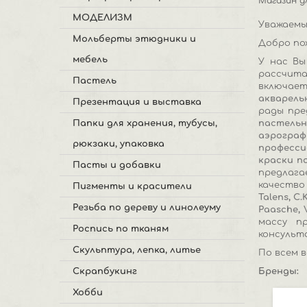
Магазин дл
МОДЕЛИЗМ
Уважаемы
Мольберты этюдники и
Добро по
мебель
У нас Вы
рассчита
Пастель
включает
акварель
Презентация и выставка
рады пр
пастель
Папки для хранения, тубусы,
аэрогра
рюкзаки, упаковка
професси
краски п
Пасты и добавки
предлага
качество
Пигменты и красители
Talens
,
C.
Резьба по дереву и линолеуму
Paasche
,
массу п
Роспись по тканям
консульт
Скульптура, лепка, литье
По всем в
Бренды:
Скрапбукинг
Хобби