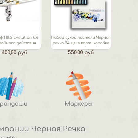
ф H&S Evolution CR
Набор сухой пастели Черная
войного действия
речка 24 цв. в карт. коробке
(сопло...
 400,00 руб
550,00 руб
арандаши
Маркеры
мпании Черная Речка