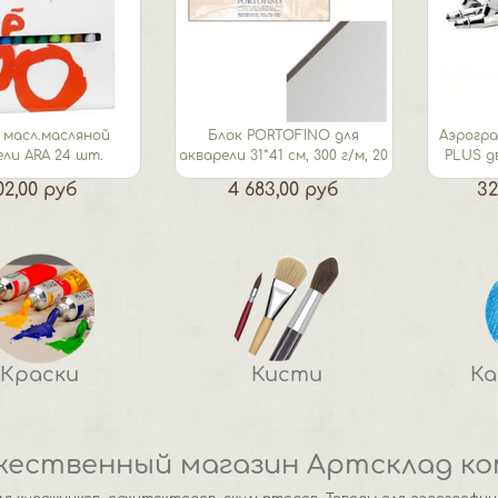
 масл.масляной
Блок PORTOFINO для
Аэрогра
ли ARA 24 шт.
акварели 31*41 см, 300 г/м, 20
PLUS д
листов,...
02,00 руб
4 683,00 руб
32
Краски
Кисти
К
жественный магазин Артсклад ко