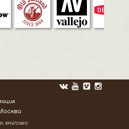
мация
 Москва
81, 89967214812