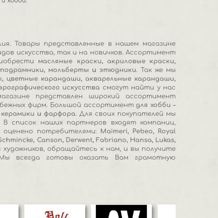
и хобби.
лия. Товары представленные в нашем магазине
дов искусства, так и на новичков. Ассортимент
иобрести
масляные краски
,
акриловые краски
,
,
подрамники
,
мольберты
и
этюдники
. Так же мы
ы
,
цветные карандаши
,
акварельные карандаши
,
эрографического искусства
смогут найти у нас
агазине представлен широкий ассортимент
убежных фирм. Большой ассортимент
для хобби
–
я керамики
и
фарфора
. Для своих покупателей мы
 В список наших партнеров входят компании,
у оценено потребителями:
Maimeri
,
Pebeo
,
Royal
Schmincke
,
Canson
,
Derwent
,
Fabriano
,
Hansa
,
Lukas
,
 художников, обращайтесь к нам, и вы получите
 Мы всегда готовы оказать Вам грамотную