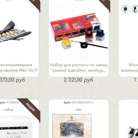
полноразмерных
Набор для росписи по шелку
Мол
 свитке Pfeil VG 11
"Javana" 6цвх20мл, контур,...
алюмини
(11 шт)
х
373,00 руб
2 321,00 руб
1
Арт:
P-276000
Арт:
MN-50503141-H
АКЦИЯ!
набор
шт