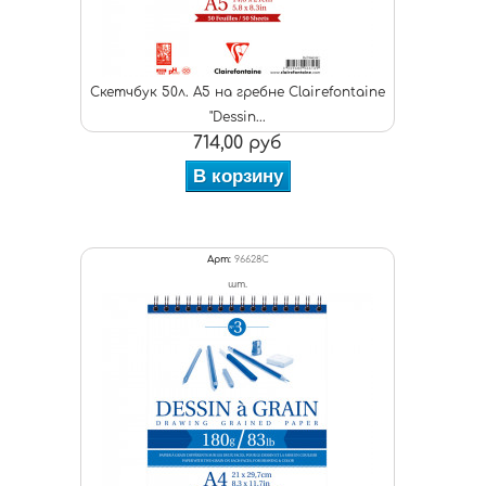
Скетчбук 50л. А5 на гребне Clairefontaine
"Dessin...
714,00 руб
В корзину
Арт:
96628C
шт.