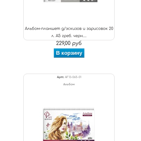
Альбом-планшет д/эскизов и зарисовок 20
л. А5 греб. черн....
229,00 руб
В корзину
Арт:
AF13-065-01
Альбом