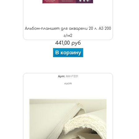
Альбом-планшет для акварели 20 л. А3 200
г/м2
441,00 руб
В корзину
Арт:
AM-FE01
лист