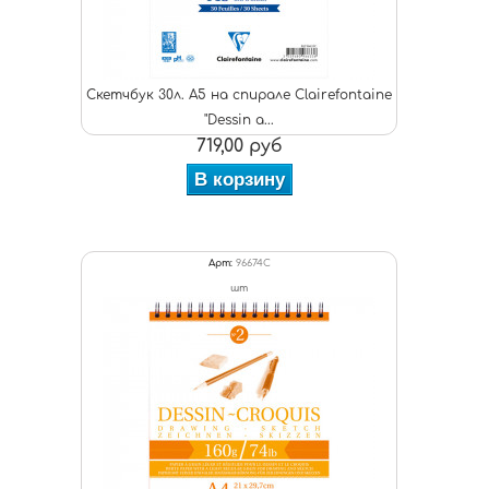
Скетчбук 30л. А5 на спирале Clairefontaine
"Dessin a...
719,00 руб
В корзину
Арт:
96674C
шт