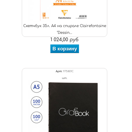
Скетчбук 35л. А4 на спирале Clairefontaine
"Dessin...
1 024,00 руб
В корзину
Арт:
975801C
шт.