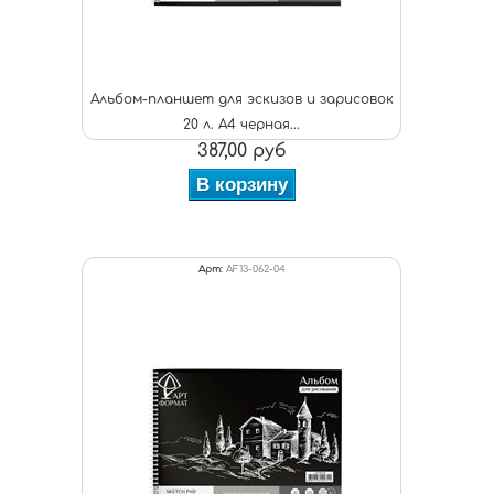
Альбом-планшет для эскизов и зарисовок
20 л. А4 черная...
387,00 руб
В корзину
Арт:
AF13-062-04