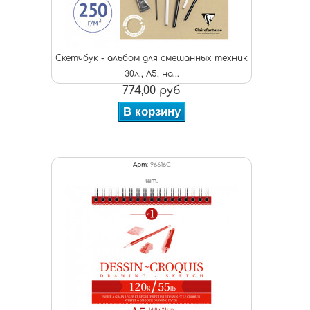
Скетчбук - альбом для смешанных техник
30л., А5, на...
774,00 руб
В корзину
Арт:
96616C
шт.