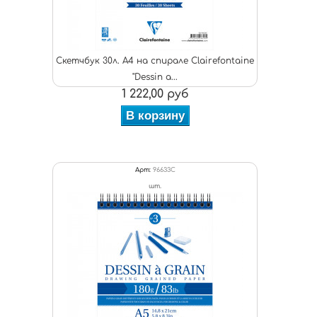
Скетчбук 30л. А4 на спирале Clairefontaine
"Dessin a...
1 222,00 руб
В корзину
Арт:
96633C
шт.