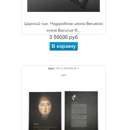
Царский лик. Надгробная икона Великого
князя Василия III....
3 500,00 руб
В корзину
Арт:
976-5-904488-07-9
шт.