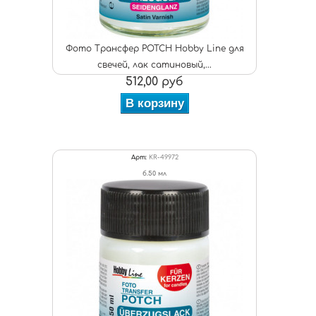
Фото Трансфер POTCH Hobby Line для
свечей, лак сатиновый,...
512,00 руб
В корзину
Арт:
KR-49972
б.50 мл