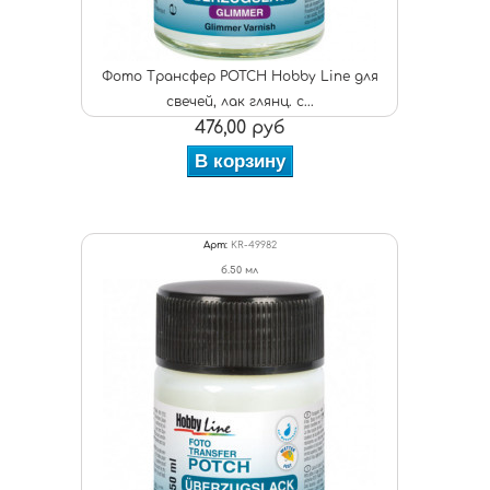
Фото Трансфер POTCH Hobby Line для
свечей, лак глянц. с...
476,00 руб
В корзину
Арт:
KR-49982
б.50 мл