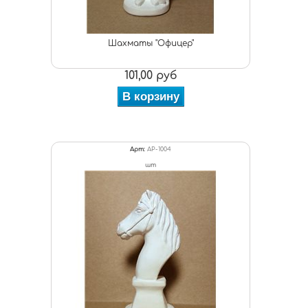
Шахматы "Офицер"
101,00 руб
В корзину
Арт:
АР-1004
шт