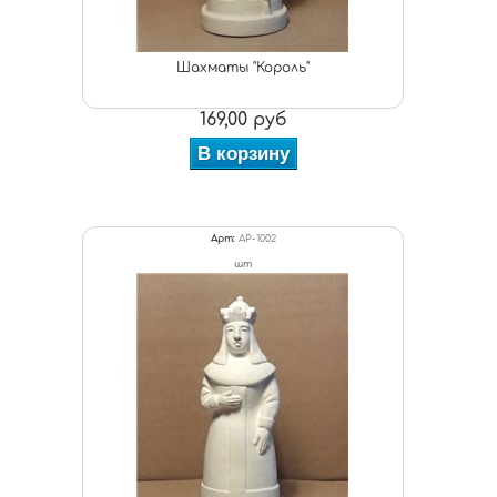
Шахматы "Король"
169,00 руб
В корзину
Арт:
АР-1002
шт