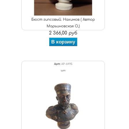
Бюст гипсовый. Нахимов ( Автор
Марьиновская О,)
2 366,00 руб
В корзину
Арт:
АР-649Б
шт