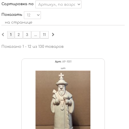
Сортировка по
Показать
на странице
1
2
3
...
11
Показано 1 - 12 из 130 товаров
Арт:
АР-1001
шт