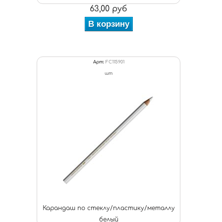
63,00 руб
В корзину
Арт:
FC115901
шт
Карандаш по стеклу/пластику/металлу
белый