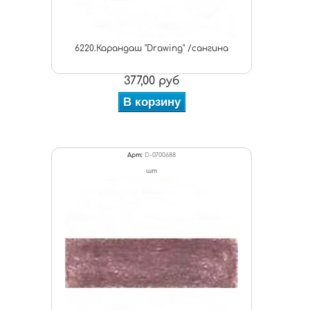
6220.Карандаш "Drawing" /сангина
377,00 руб
В корзину
Арт:
D-0700688
шт