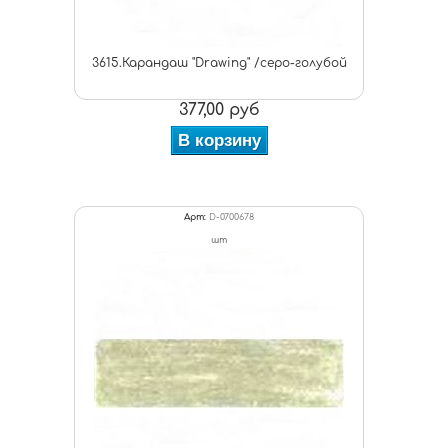
3615.Карандаш "Drawing" /серо-голубой
377,00 руб
В корзину
Арт:
D-0700678
шт