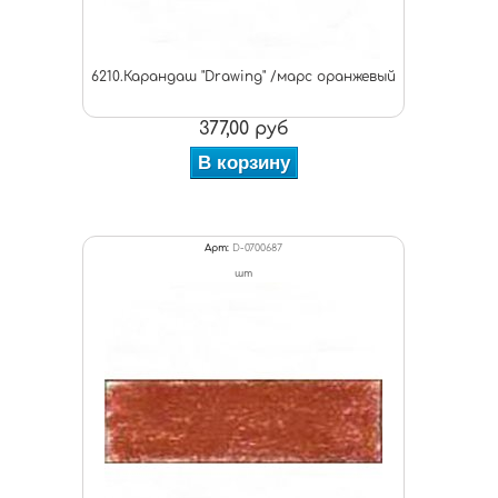
6210.Карандаш "Drawing" /марс оранжевый
377,00 руб
В корзину
Арт:
D-0700687
шт