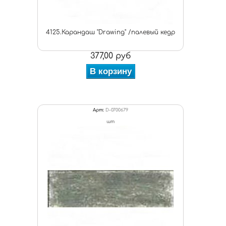
4125.Карандаш "Drawing" /палевый кедр
377,00 руб
В корзину
Арт:
D-0700679
шт