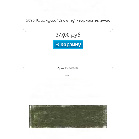
5090.Карандаш "Drawing" /горный зеленый
377,00 руб
В корзину
Арт:
D-0700681
шт