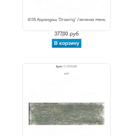
4135.Карандаш "Drawing" /зеленая тень
377,00 руб
В корзину
Арт:
D-0700680
шт