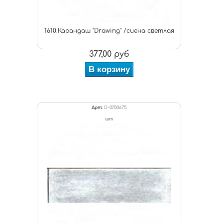
1610.Карандаш "Drawing" /сиена светлая
377,00 руб
В корзину
Арт:
D-0700675
шт