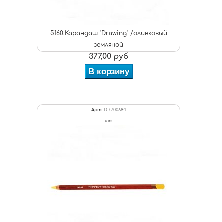
5160.Карандаш "Drawing" /оливковый
земляной
377,00 руб
В корзину
Арт:
D-0700684
шт