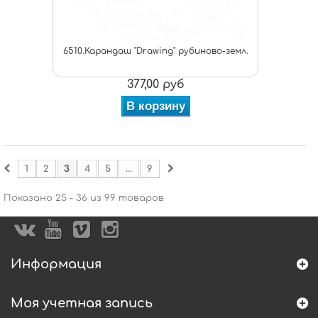
6510.Карандаш "Drawing" рубиново-земл.
377,00 руб
В корзину
1
2
3
4
5
...
9
Показано 25 - 36 из 99 товаров
Информация
Моя учетная запись