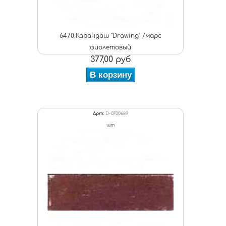
6470.Карандаш "Drawing" /марс
фиолетовый
377,00 руб
В корзину
Арт:
D-0700689
шт