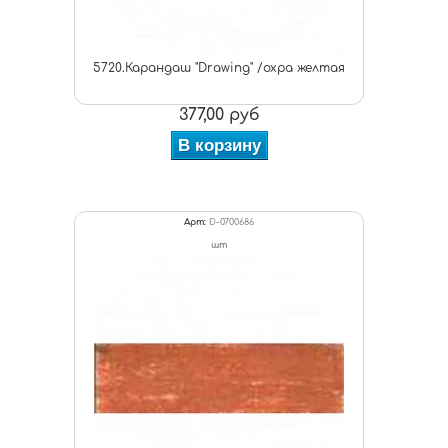
5720.Карандаш "Drawing" /охра желтая
377,00 руб
В корзину
Арт:
D-0700686
шт