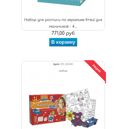
Набор для росписи по керамике Kreul для
мальчиков - 4...
771,00 руб
В корзину
Арт:
KR-24400
АКЦИЯ!
набор