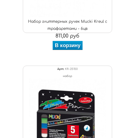
Набор глиттерных ручек Mucki Kreul с
трафаретами - 6цв
811,00 руб
В корзину
Арт:
KR-25150
набор