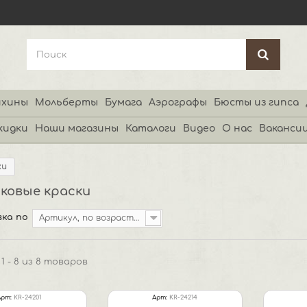
хины
Мольберты
Бумага
Аэрографы
Бюсты из гипса
кидки
Наши магазины
Каталоги
Видео
О нас
Ваканси
ки
ковые краски
ка по
Артикул, по возрастанию
1 - 8 из 8 товаров
Арт:
KR-24201
Арт:
KR-24214