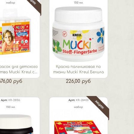
АКЦИЯ!
набор
150 мл
расок для детского
Краска пальчиковая по
ва Mucki Kreul с...
ткани Mucki Kreul Белила
676,00 руб
226,00 руб
Арт:
KR-28106
Арт:
KR-28400
АКЦИЯ!
150 мл
набор