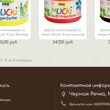
 пальчиковая по
Краска пальчиковая по
Краск
cki Kreul Желтая
ткани Mucki Kreul Красная
ткани M
26,00 руб
347,00 руб
1 - 8 из 8 товаров
пись
Контактная инфор
Черная Речка,
анции
Звоните нам:
880070745