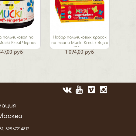
а пальчиковая по
Набор пальчиковых красок
ucki Kreul Черная
по ткани Mucki Kreul / 4цв х
150 мл
347,00 руб
1 094,00 руб
мация
 Москва
81, 89967214812