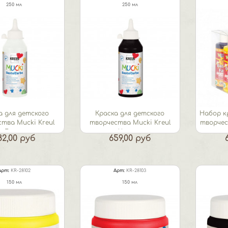
250 мл
250 мл
а для детского
Краска для детского
Набор к
тва Mucki Kreul
творчества Mucki Kreul
творчест
Белая
Черная
82,00 руб
659,00 руб
Арт:
KR-28102
Арт:
KR-28103
150 мл
150 мл