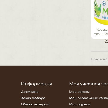
Краска
ткани Mu
2
Показано 
Информация
Моя учетная за
Доставка
Мои заказы
Заказ товара
Мои платёжные квит
Обмен, возврат
Мои адреса