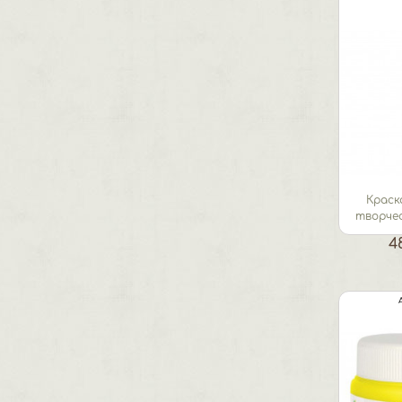
Краск
творчес
4