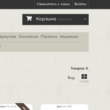
Свяжитесь с нами
Войти
Корзина
(пусто)
Декупаж
Золочение
Пастель
Керамика
и
Товаров: 8.
Вид:
Сетка
Арт:
KR-24360
Арт:
KR-28101