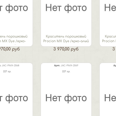
ель порошковый
Краситель порошковый
Краси
n MX Dye /ярко-
Procion MX Dye /ярко-алый
Procion
оранжевый
970,00 руб
3 970,00 руб
3
:
JAC-PMX-2068
Арт:
JAC-PMX-2069
А
227 гр.
227 гр.