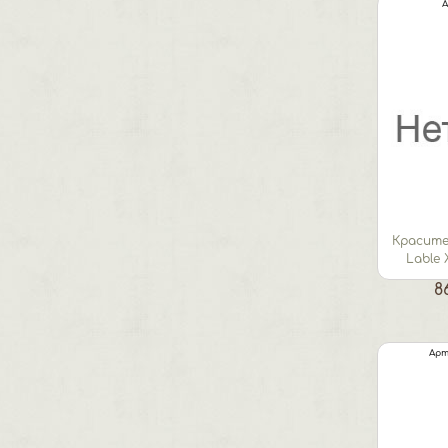
А
Красител
Lable
8
Арт