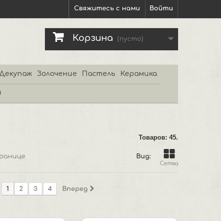
Свяжитесь с нами
Войти
Корзина
(пусто)
Декупаж
Золочение
Пастель
Керамика
и
Товаров: 45.
ранице
Вид:
Сетка
1
2
3
4
Вперед