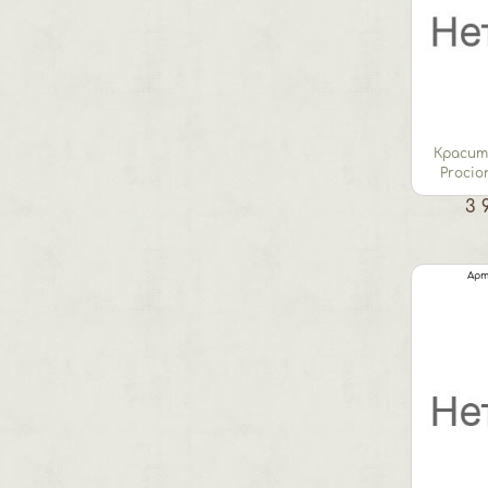
Красит
Procio
3 
Арт