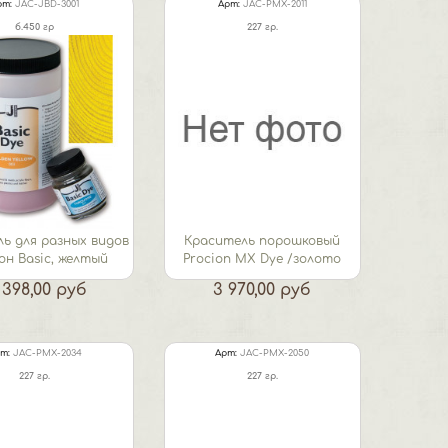
рт:
JAC-JBD-3001
Арт:
JAC-PMX-2011
б.450 гр
227 гр.
ь для разных видов
Краситель порошковый
он Basic, желтый
Procion MX Dye /золото
антик
 398,00 руб
3 970,00 руб
т:
JAC-PMX-2034
Арт:
JAC-PMX-2050
227 гр.
227 гр.