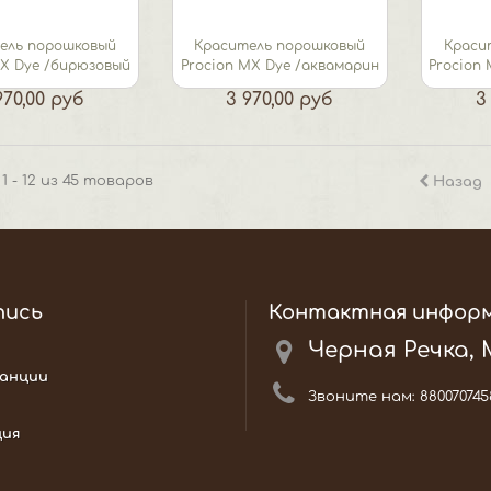
ель порошковый
Краситель порошковый
Краси
MX Dye /бирюзовый
Procion MX Dye /аквамарин
Procion
970,00 руб
3 970,00 руб
3
1 - 12 из 45 товаров
Назад
пись
Контактная инфор
Черная Речка,
анции
Звоните нам:
880070745
ция