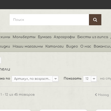
хины
Мольберты
Бумага
Аэрографы
Бюсты из гипса
кидки
Наши магазины
Каталоги
Видео
О нас
Ваканси
тели
ка по
Показать
на ст
Артикул, по возрастанию
12
1 - 12 из 45 товаров
Назад