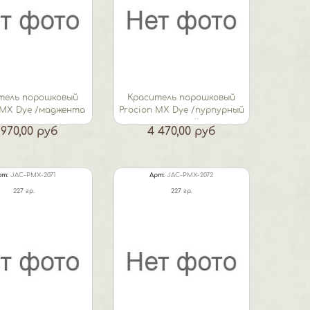
тель порошковый
Краситель порошковый
 MX Dye /маджента
Procion MX Dye /пурпурный
темный
 970,00 руб
4 470,00 руб
рт:
JAC-PMX-2071
Арт:
JAC-PMX-2072
227 гр.
227 гр.