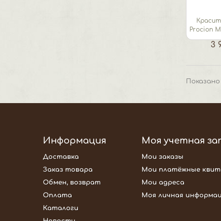
Красит
Procion 
3 
Показано 
Информация
Моя учетная за
Доставка
Мои заказы
Заказ товара
Мои платёжные квит
Обмен, возврат
Мои адреса
Оплата
Моя личная информа
Каталоги
Новости