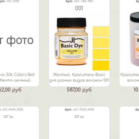
рт:
JAC-2735
Арт:
JAC-JBD-1001
А
001
ь Silk Colors Red
Желтый. Краситель Basic
Красител
 Желто-зеленый
для разных видов волокон 001
волок
62,00 руб
587,00 руб
10
:
JAC-PMX-2020
Арт:
JAC-PMX-2028
Ар
227 гр.
227 гр.