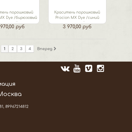
тель порошковый
Краситель порошковый
 MX Dye /бирюзовый
Procion MX Dye /синий
темный
средний
 970,00 руб
3 970,00 руб
1
2
3
4
Вперед
мация
 Москва
81, 89967214812