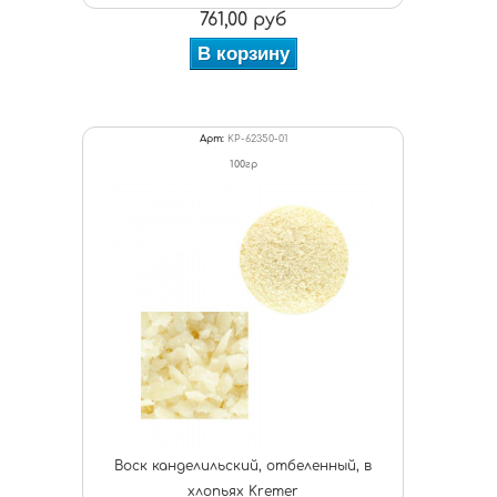
761,00 руб
В корзину
Арт:
KP-62350-01
100гр
Воск канделильский, отбеленный, в
хлопьях Kremer