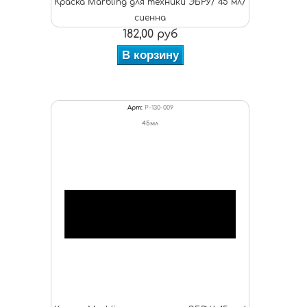
Краска Marbling для техники ЭБРУ/ 45 мл/
сиенна
182,00 руб
В корзину
Арт:
P-130-009
45мл