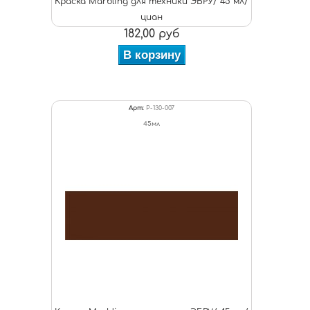
Краска Marbling для техники ЭБРУ/ 45 мл/
циан
182,00 руб
В корзину
Арт:
P-130-007
45мл