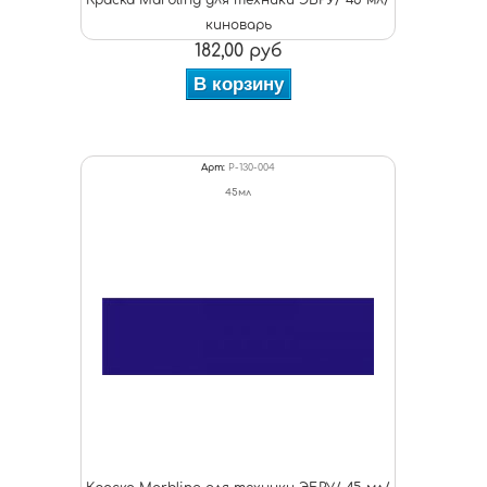
Краска Marbling для техники ЭБРУ/ 45 мл/
киноварь
182,00 руб
В корзину
Арт:
P-130-004
45мл