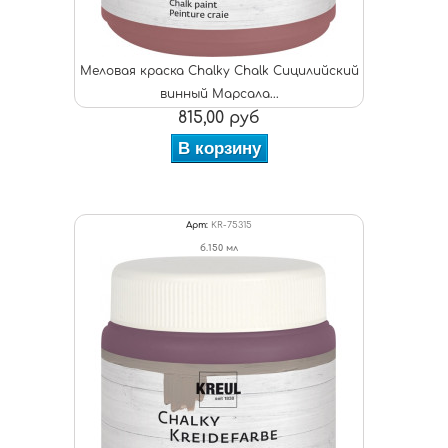
Меловая краска Chalky Chalk Сицилийский
винный Марсала...
815,00 руб
В корзину
Арт:
KR-75315
б.150 мл