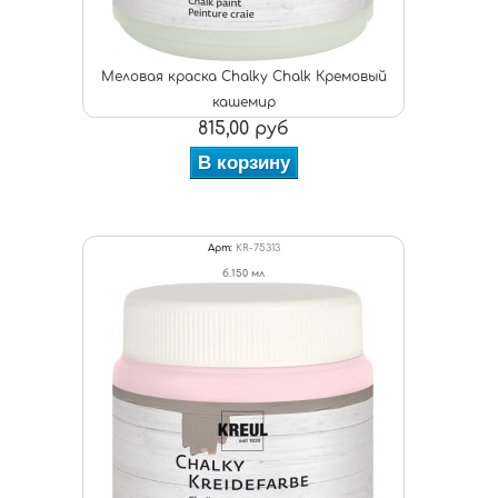
Меловая краска Chalky Chalk Кремовый
кашемир
815,00 руб
В корзину
Арт:
KR-75313
б.150 мл