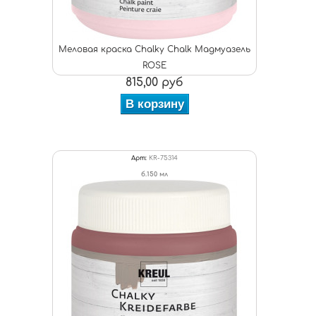
Меловая краска Chalky Chalk Мадмуазель
ROSE
815,00 руб
В корзину
Арт:
KR-75314
б.150 мл