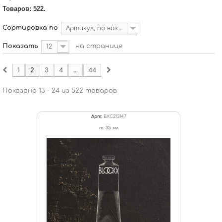
Товаров: 522.
Сортировка по
Артикул, по возрастанию
Показать
на странице
12
1
2
3
4
...
44
Показано 13 - 24 из 522 товаров
Арт:
BXC213147
т. 35 мл