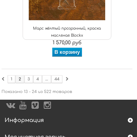
Марс жёлтый прозрачный, краска
масляная Blockx
1 570,00 руб
В корзину
1
2
3
4
...
44
Показано 13 - 24 из 522 товаров
Информация