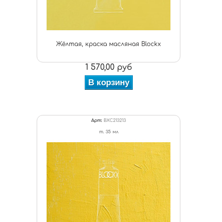
Жёлтая, краска масляная Blockx
1 570,00 руб
В корзину
Арт:
BXC213213
т. 35 мл