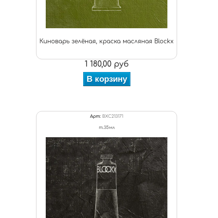
Киноварь зелёная, краска масляная Blockx
1 180,00 руб
В корзину
Арт:
BXC213171
т.35мл