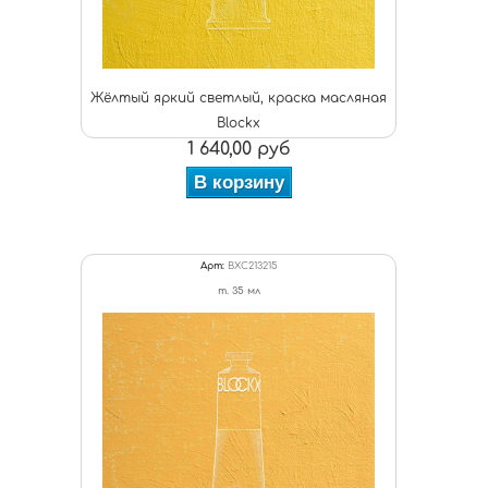
Жёлтый яркий светлый, краска масляная
Blockx
1 640,00 руб
В корзину
Арт:
BXC213215
т. 35 мл