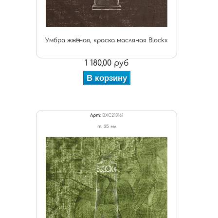
Умбра жжёная, краска масляная Blockx
1 180,00 руб
В корзину
Арт:
BXC213161
т. 35 мл