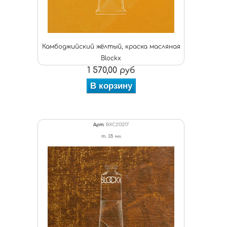
Камбоджийский жёлтый, краска масляная
Blockx
1 570,00 руб
В корзину
Арт:
BXC213217
т. 35 мл