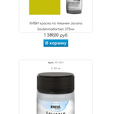
КИВИ краска по тканям Javana
Seidenmalfarben 275мл
1 389,00 руб
В корзину
Арт:
KR-8154
б. 50 мл