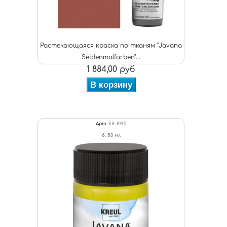
Растекающаяся краска по тканям "Javana
Seidenmalfarben"...
1 884,00 руб
В корзину
Арт:
KR-8140
б. 50 мл