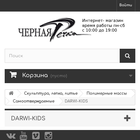
Войти
Корзина
(пусто)
Скульптура, лепка, литье
Полимерные массы
Самоотверждаемые
DARWI-KIDS
DARWI-KIDS